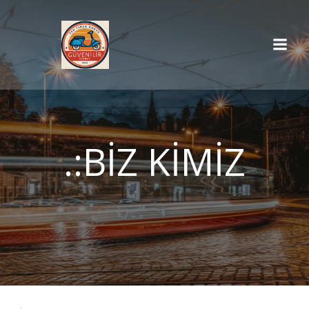
İçeriğe
geç
.:BİZ KİMİZ