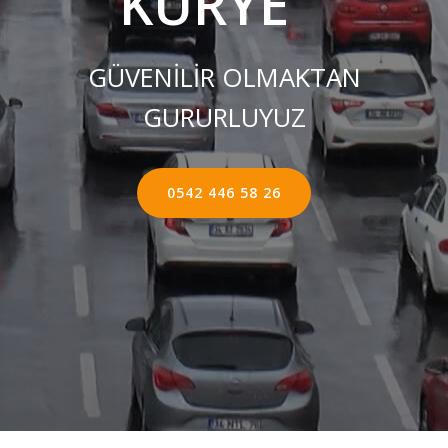
KURYE ''
GÜVENİLİR OLMAKTAN
GURURLUYUZ
0542 446 58 26