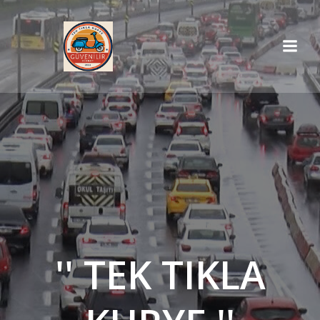
İçeriğe
geç
'' TEK TIKLA