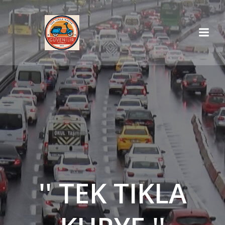
İçeriğe
geç
'' TEK TIKLA