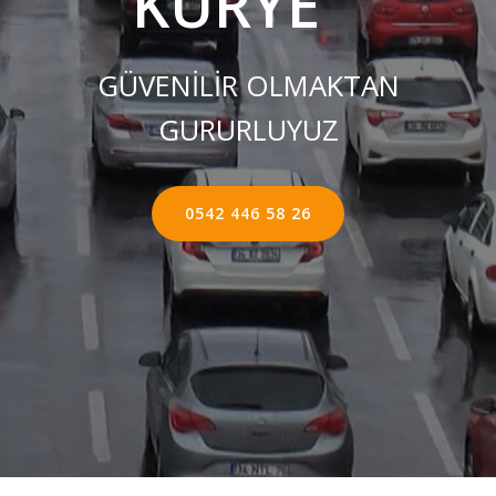
KURYE ''
GÜVENİLİR OLMAKTAN
GURURLUYUZ
0542 446 58 26