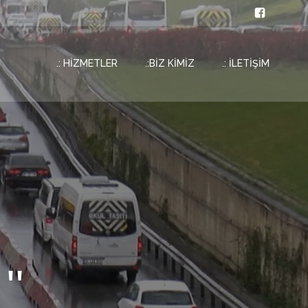
.: HİZMETLER
.:BİZ KİMİZ
.: İLETİŞİM
''