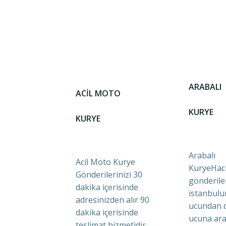
ARABALI
ACİL MOTO
KURYE
KURYE
Arabalı
Acil Moto Kurye
KuryeHaci
Gönderilerinizi 30
gönderile
dakika içerisinde
istanbulu
adresinizden alır 90
ucundan 
dakika içerisinde
ucuna ara
teslimat hizmetidir.