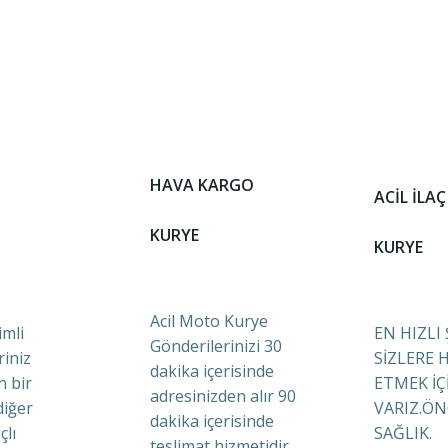
HAVA KARGO
ACİL İLAÇ
KURYE
KURYE
Acil Moto Kurye
mli
EN HIZLI
Gönderilerinizi 30
riniz
SİZLERE 
dakika içerisinde
n bir
ETMEK İÇ
adresinizden alır 90
diğer
VARIZ.ÖN
dakika içerisinde
çlı
SAĞLIK.
teslimat hizmetidir.