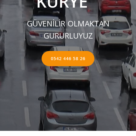
KURYE ''
GÜVENİLİR OLMAKTAN
GURURLUYUZ
0542 446 58 26