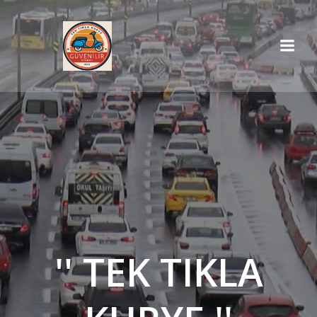
İçeriğe
geç
'' TEK TIKLA