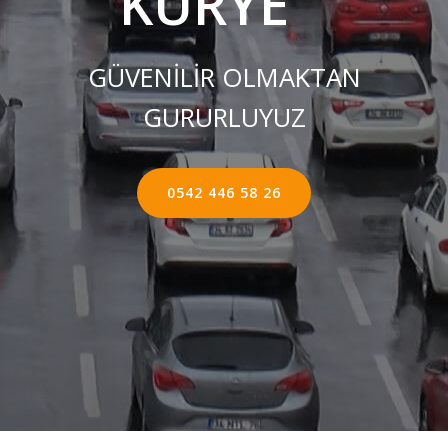
KURYE ''
GÜVENİLİR OLMAKTAN
GURURLUYUZ
0542 446 58 26