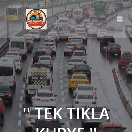
İçeriğe
geç
'' TEK TIKLA