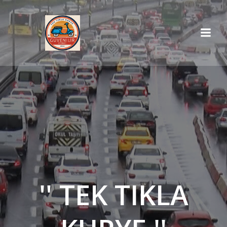
İçeriğe
geç
'' TEK TIKLA