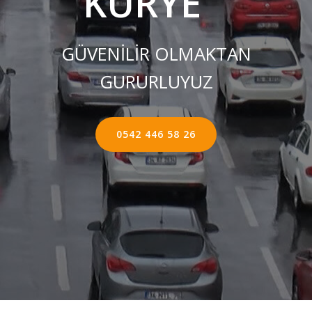
KURYE ''
GÜVENİLİR OLMAKTAN
GURURLUYUZ
0542 446 58 26