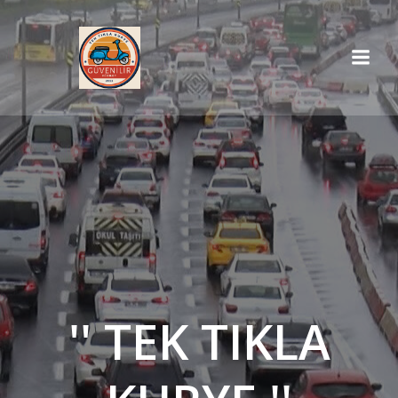
İçeriğe
geç
'' TEK TIKLA