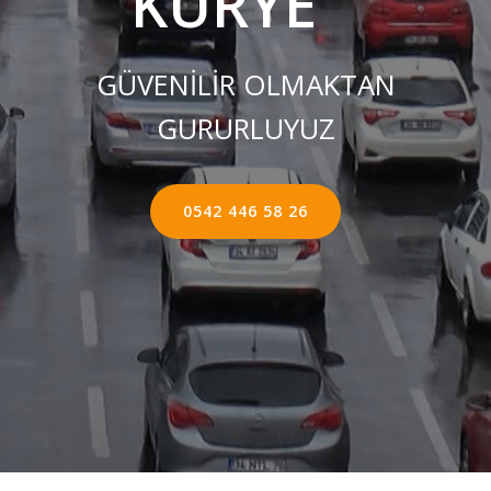
KURYE ''
GÜVENİLİR OLMAKTAN
GURURLUYUZ
0542 446 58 26