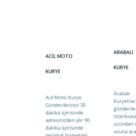
ARABALI
ACİL MOTO
KURYE
KURYE
Arabalı
Acil Moto Kurye
KuryeHaci
Gönderilerinizi 30
gönderile
dakika içerisinde
istanbulu
adresinizden alır 90
ucundan 
dakika içerisinde
ucuna ara
teslimat hizmetidir.