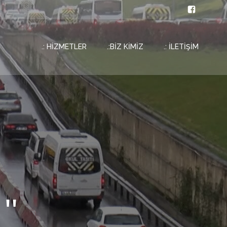
.: HİZMETLER
.:BİZ KİMİZ
.: İLETİŞİM
''