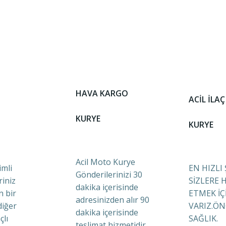
HAVA KARGO
ACİL İLAÇ
KURYE
KURYE
Acil Moto Kurye
mli
EN HIZLI
Gönderilerinizi 30
riniz
SİZLERE 
dakika içerisinde
n bir
ETMEK İÇ
adresinizden alır 90
diğer
VARIZ.ÖN
dakika içerisinde
çlı
SAĞLIK.
teslimat hizmetidir.