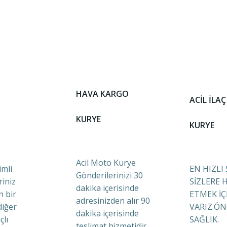
HAVA KARGO
ACİL İLAÇ
KURYE
KURYE
Acil Moto Kurye
mli
EN HIZLI
Gönderilerinizi 30
riniz
SİZLERE 
dakika içerisinde
n bir
ETMEK İÇ
adresinizden alır 90
diğer
VARIZ.ÖN
dakika içerisinde
çlı
SAĞLIK.
teslimat hizmetidir.