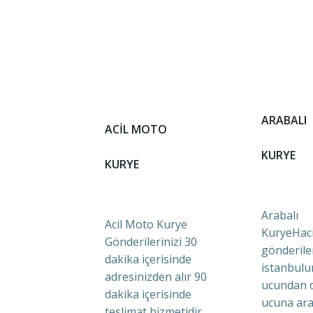
ARABALI
ACİL MOTO
KURYE
KURYE
Arabalı
Acil Moto Kurye
KuryeHaci
Gönderilerinizi 30
gönderile
dakika içerisinde
istanbulu
adresinizden alır 90
ucundan 
dakika içerisinde
ucuna ara
teslimat hizmetidir.