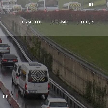
.: HİZMETLER
.:BİZ KİMİZ
.: İLETİŞİM
''