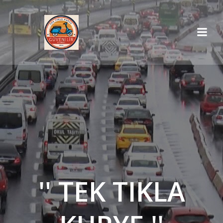
İçeriğe
geç
'' TEK TIKLA