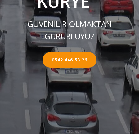
KURYE ''
GÜVENİLİR OLMAKTAN
GURURLUYUZ
0542 446 58 26