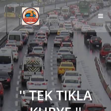
İçeriğe
geç
'' TEK TIKLA