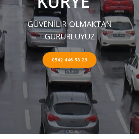
KURYE ''
GÜVENİLİR OLMAKTAN
GURURLUYUZ
0542 446 58 26