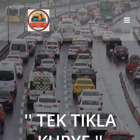
İçeriğe
geç
'' TEK TIKLA