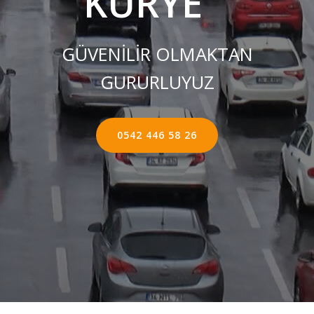
KURYE ''
GÜVENİLİR OLMAKTAN
GURURLUYUZ
0542 446 58 26