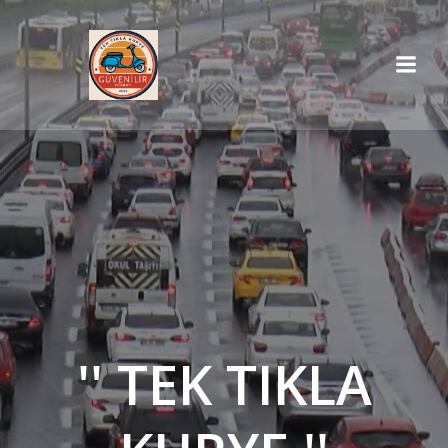
İçeriğe
geç
'' TEK TIKLA