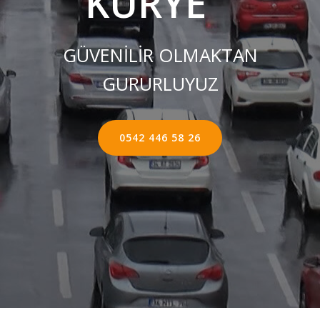
KURYE ''
GÜVENİLİR OLMAKTAN
GURURLUYUZ
0542 446 58 26