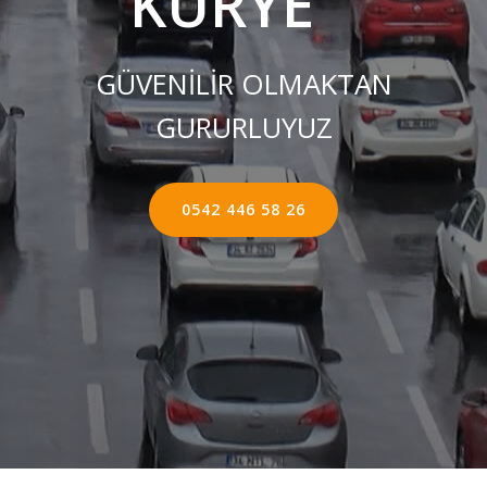
KURYE ''
GÜVENİLİR OLMAKTAN
GURURLUYUZ
0542 446 58 26