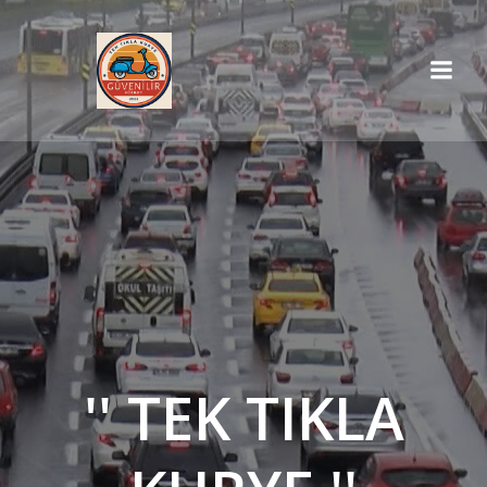
İçeriğe
geç
'' TEK TIKLA