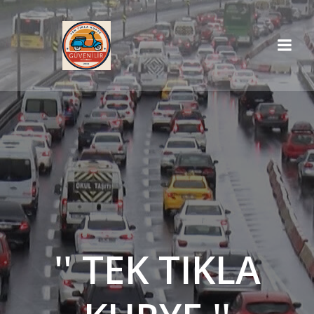
İçeriğe
geç
'' TEK TIKLA