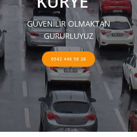
KURYE ''
GÜVENİLİR OLMAKTAN
GURURLUYUZ
0542 446 58 26