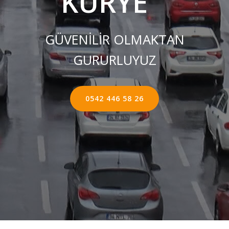
KURYE ''
GÜVENİLİR OLMAKTAN
GURURLUYUZ
0542 446 58 26