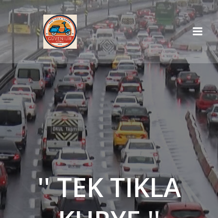
İçeriğe
geç
'' TEK TIKLA