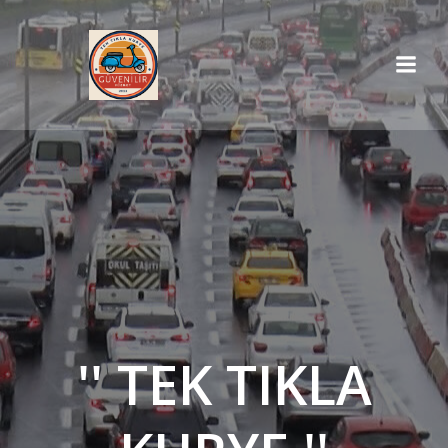
İçeriğe
geç
'' TEK TIKLA