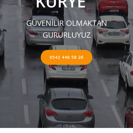
KURYE ''
GÜVENİLİR OLMAKTAN
GURURLUYUZ
0542 446 58 26