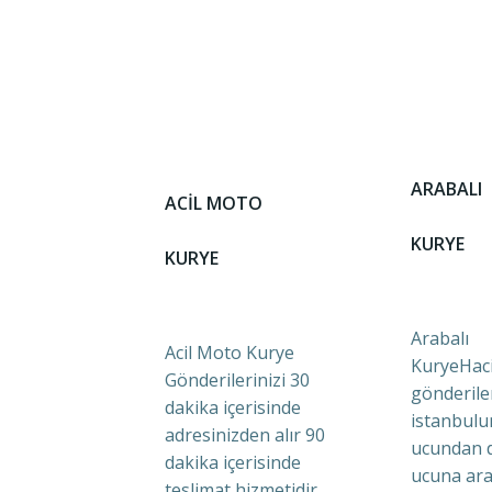
ARABALI
ACİL MOTO
KURYE
KURYE
Arabalı
Acil Moto Kurye
KuryeHaci
Gönderilerinizi 30
gönderile
dakika içerisinde
istanbulu
adresinizden alır 90
ucundan 
dakika içerisinde
ucuna ara
teslimat hizmetidir.