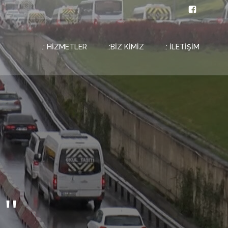
.: HİZMETLER
.:BİZ KİMİZ
.: İLETİŞİM
''