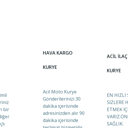
HAVA KARGO
ACİL İLAÇ
KURYE
KURYE
Acil Moto Kurye
mli
EN HIZLI
Gönderilerinizi 30
riniz
SİZLERE 
dakika içerisinde
n bir
ETMEK İÇ
adresinizden alır 90
diğer
VARIZ.ÖN
dakika içerisinde
çlı
SAĞLIK.
teslimat hizmetidir.