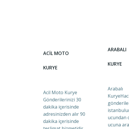
ARABALI
ACİL MOTO
KURYE
KURYE
Arabalı
Acil Moto Kurye
KuryeHaci
Gönderilerinizi 30
gönderile
dakika içerisinde
istanbulu
adresinizden alır 90
ucundan 
dakika içerisinde
ucuna ara
teslimat hizmetidir.