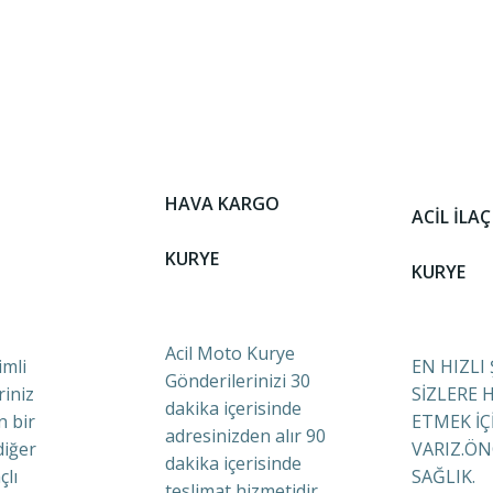
HAVA KARGO
ACİL İLAÇ
KURYE
KURYE
Acil Moto Kurye
mli
EN HIZLI
Gönderilerinizi 30
riniz
SİZLERE 
dakika içerisinde
n bir
ETMEK İÇ
adresinizden alır 90
diğer
VARIZ.ÖN
dakika içerisinde
çlı
SAĞLIK.
teslimat hizmetidir.