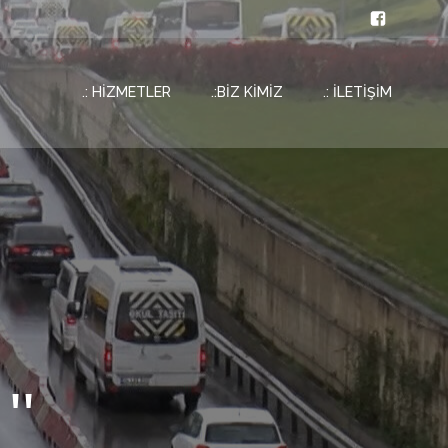
.: HİZMETLER
.:BİZ KİMİZ
.: İLETİŞİM
''