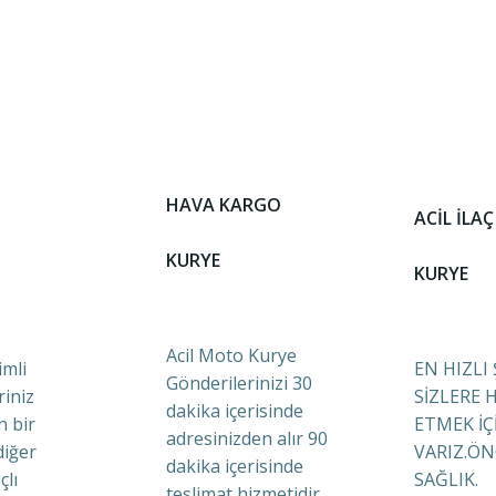
HAVA KARGO
ACİL İLAÇ
KURYE
KURYE
Acil Moto Kurye
mli
EN HIZLI
Gönderilerinizi 30
riniz
SİZLERE 
dakika içerisinde
n bir
ETMEK İÇ
adresinizden alır 90
diğer
VARIZ.ÖN
dakika içerisinde
çlı
SAĞLIK.
teslimat hizmetidir.