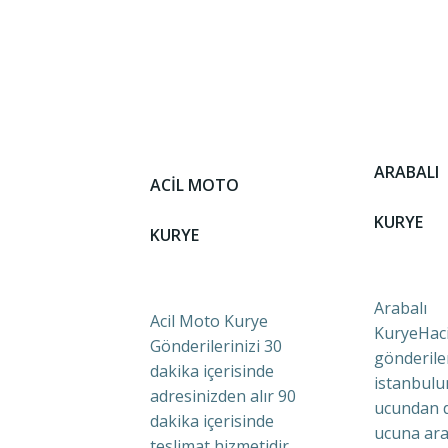
ARABALI
ACİL MOTO
KURYE
KURYE
Arabalı
Acil Moto Kurye
KuryeHaci
Gönderilerinizi 30
gönderile
dakika içerisinde
istanbulu
adresinizden alır 90
ucundan 
dakika içerisinde
ucuna ara
teslimat hizmetidir.