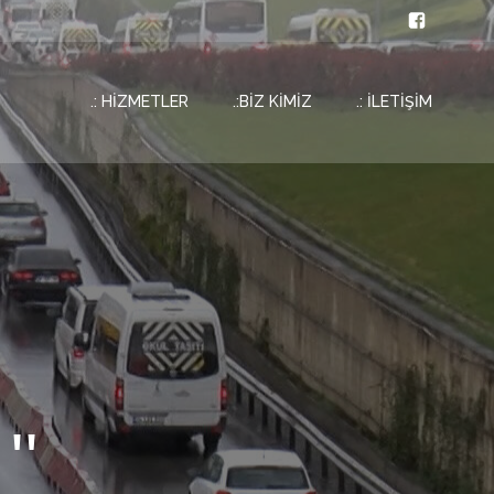
.: HİZMETLER
.:BİZ KİMİZ
.: İLETİŞİM
''