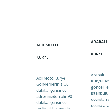
ARABALI
ACİL MOTO
KURYE
KURYE
Arabalı
Acil Moto Kurye
KuryeHaci
Gönderilerinizi 30
gönderile
dakika içerisinde
istanbulu
adresinizden alır 90
ucundan 
dakika içerisinde
ucuna ara
teslimat hizmetidir.