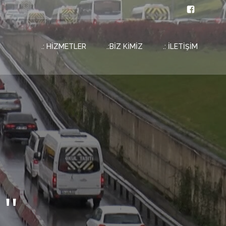
.: HİZMETLER
.:BİZ KİMİZ
.: İLETİŞİM
''