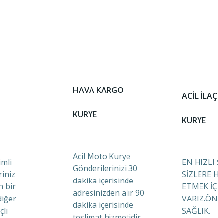
HAVA KARGO
ACİL İLAÇ
KURYE
KURYE
Acil Moto Kurye
mli
EN HIZLI
Gönderilerinizi 30
riniz
SİZLERE 
dakika içerisinde
n bir
ETMEK İÇ
adresinizden alır 90
diğer
VARIZ.ÖN
dakika içerisinde
çlı
SAĞLIK.
teslimat hizmetidir.