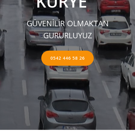
KURYE ''
GÜVENİLİR OLMAKTAN
GURURLUYUZ
0542 446 58 26