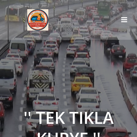
İçeriğe
geç
'' TEK TIKLA