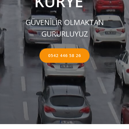
KURYE ''
GÜVENİLİR OLMAKTAN
GURURLUYUZ
0542 446 58 26