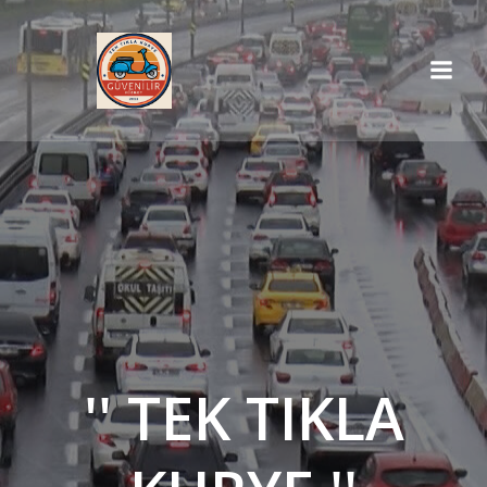
İçeriğe
geç
'' TEK TIKLA