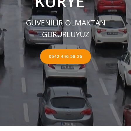
KURYE ''
GÜVENİLİR OLMAKTAN
GURURLUYUZ
0542 446 58 26