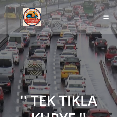
İçeriğe
geç
'' TEK TIKLA