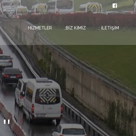
.: HİZMETLER
.:BİZ KİMİZ
.: İLETİŞİM
''