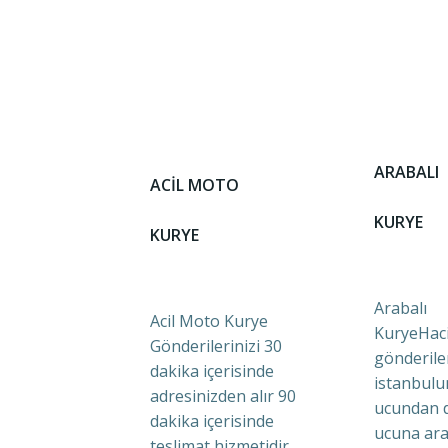
ARABALI
ACİL MOTO
KURYE
KURYE
Arabalı
Acil Moto Kurye
KuryeHaci
Gönderilerinizi 30
gönderile
dakika içerisinde
istanbulu
adresinizden alır 90
ucundan 
dakika içerisinde
ucuna ara
teslimat hizmetidir.