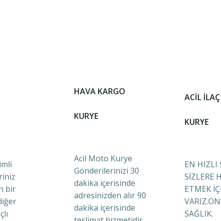
HAVA KARGO
ACİL İLAÇ
KURYE
KURYE
Acil Moto Kurye
mli
EN HIZLI
Gönderilerinizi 30
riniz
SİZLERE 
dakika içerisinde
n bir
ETMEK İÇ
adresinizden alır 90
diğer
VARIZ.ÖN
dakika içerisinde
çlı
SAĞLIK.
teslimat hizmetidir.