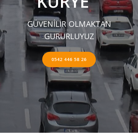
KURYE ''
GÜVENİLİR OLMAKTAN
GURURLUYUZ
0542 446 58 26