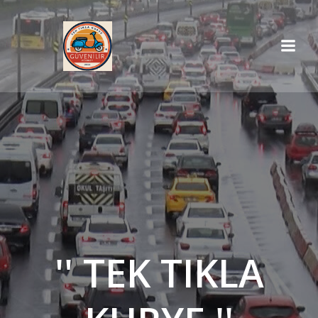
İçeriğe
geç
'' TEK TIKLA