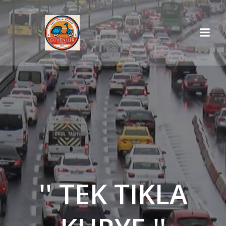
İçeriğe
geç
'' TEK TIKLA