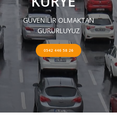
KURYE ''
GÜVENİLİR OLMAKTAN
GURURLUYUZ
0542 446 58 26