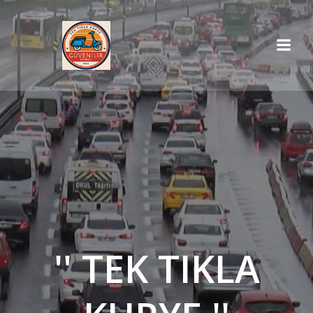
İçeriğe
geç
'' TEK TIKLA