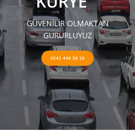
KURYE ''
GÜVENİLİR OLMAKTAN
GURURLUYUZ
0542 446 58 26