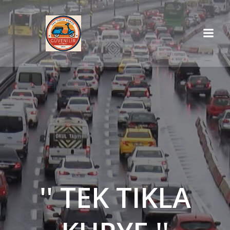
İçeriğe
geç
'' TEK TIKLA