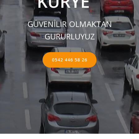
KURYE ''
GÜVENİLİR OLMAKTAN
GURURLUYUZ
0542 446 58 26