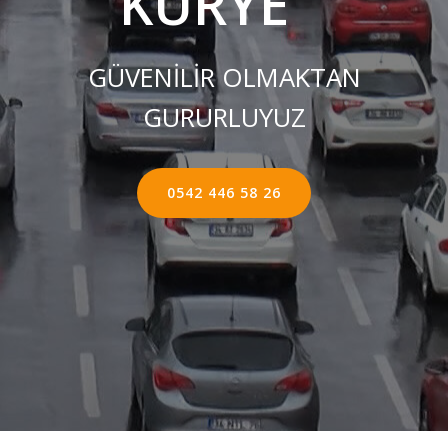
KURYE ''
GÜVENİLİR OLMAKTAN
GURURLUYUZ
0542 446 58 26