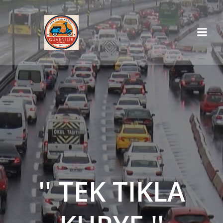
İçeriğe
geç
'' TEK TIKLA