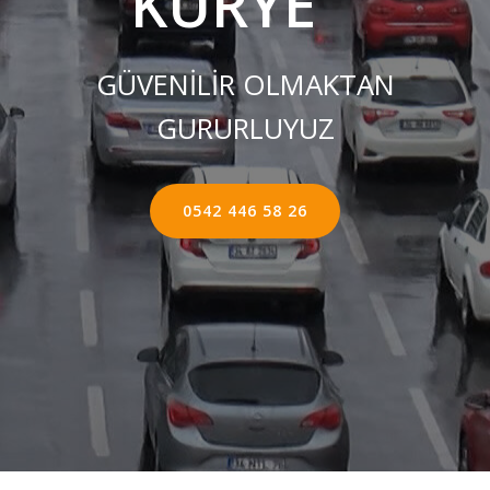
KURYE ''
GÜVENİLİR OLMAKTAN
GURURLUYUZ
0542 446 58 26