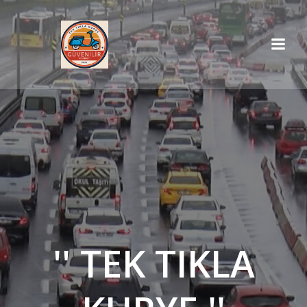
İçeriğe
geç
'' TEK TIKLA