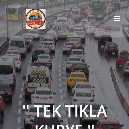
İçeriğe
geç
'' TEK TIKLA