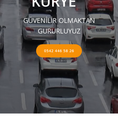
KURYE ''
GÜVENİLİR OLMAKTAN
GURURLUYUZ
0542 446 58 26