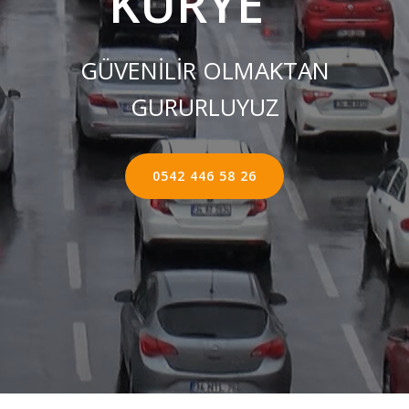
KURYE ''
GÜVENİLİR OLMAKTAN
GURURLUYUZ
0542 446 58 26