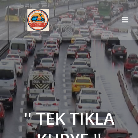
İçeriğe
geç
'' TEK TIKLA