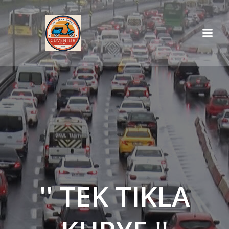
İçeriğe
geç
'' TEK TIKLA