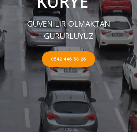
KURYE ''
GÜVENİLİR OLMAKTAN
GURURLUYUZ
0542 446 58 26