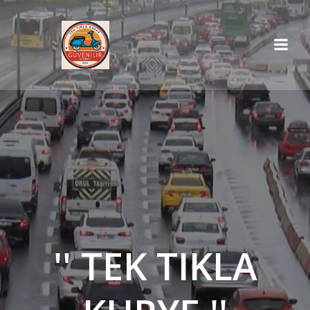
İçeriğe
geç
'' TEK TIKLA