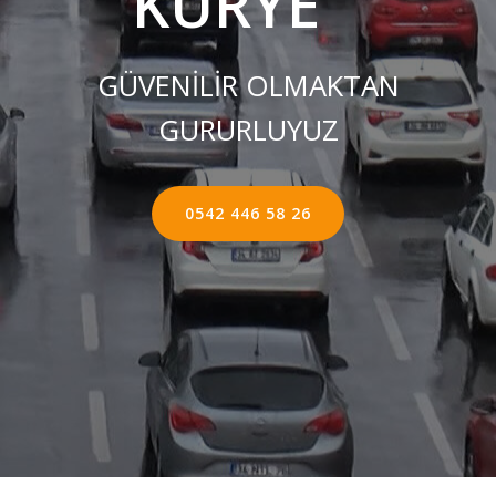
KURYE ''
GÜVENİLİR OLMAKTAN
GURURLUYUZ
0542 446 58 26