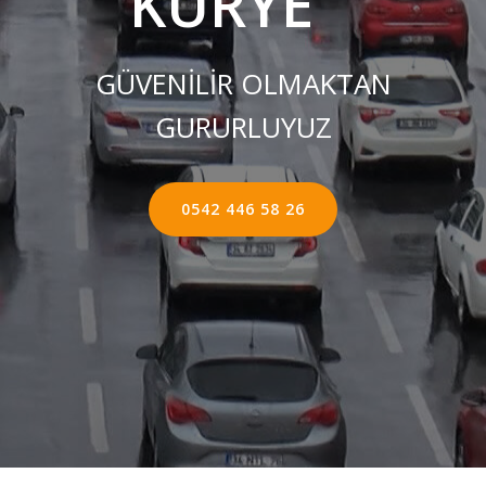
KURYE ''
GÜVENİLİR OLMAKTAN
GURURLUYUZ
0542 446 58 26