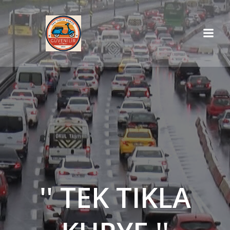
İçeriğe
geç
'' TEK TIKLA