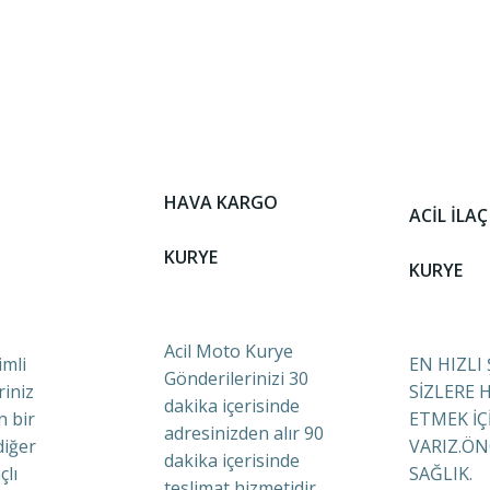
HAVA KARGO
ACİL İLAÇ
KURYE
KURYE
Acil Moto Kurye
mli
EN HIZLI
Gönderilerinizi 30
riniz
SİZLERE 
dakika içerisinde
n bir
ETMEK İÇ
adresinizden alır 90
diğer
VARIZ.ÖN
dakika içerisinde
çlı
SAĞLIK.
teslimat hizmetidir.