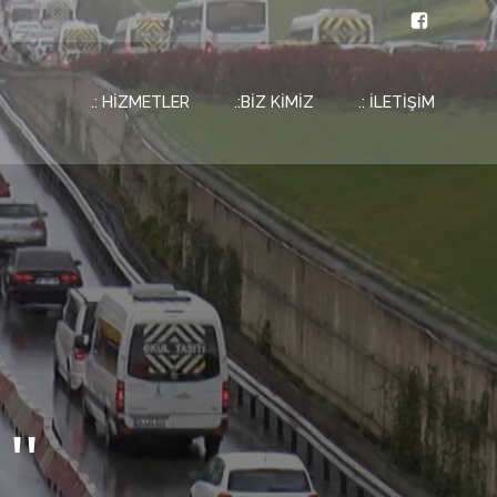
.: HİZMETLER
.:BİZ KİMİZ
.: İLETİŞİM
''