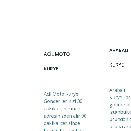
ARABALI
ACİL MOTO
KURYE
KURYE
Arabalı
Acil Moto Kurye
KuryeHaci
Gönderilerinizi 30
gönderile
dakika içerisinde
istanbulu
adresinizden alır 90
ucundan 
dakika içerisinde
ucuna ara
teslimat hizmetidir.