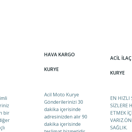
HAVA KARGO
ACİL İLAÇ
KURYE
KURYE
Acil Moto Kurye
mli
EN HIZLI
Gönderilerinizi 30
riniz
SİZLERE 
dakika içerisinde
n bir
ETMEK İÇ
adresinizden alır 90
diğer
VARIZ.ÖN
dakika içerisinde
çlı
SAĞLIK.
teslimat hizmetidir.