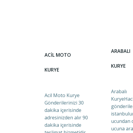
ARABALI
ACİL MOTO
KURYE
KURYE
Arabalı
Acil Moto Kurye
KuryeHaci
Gönderilerinizi 30
gönderile
dakika içerisinde
istanbulu
adresinizden alır 90
ucundan 
dakika içerisinde
ucuna ara
teslimat hizmetidir.