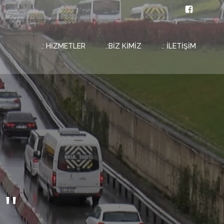
.: HİZMETLER
.:BİZ KİMİZ
.: İLETİŞİM
''