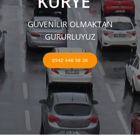
KURYE ''
GÜVENİLİR OLMAKTAN
GURURLUYUZ
0542 446 58 26