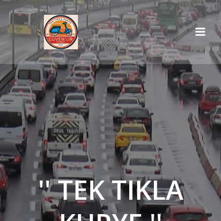
İçeriğe
geç
'' TEK TIKLA