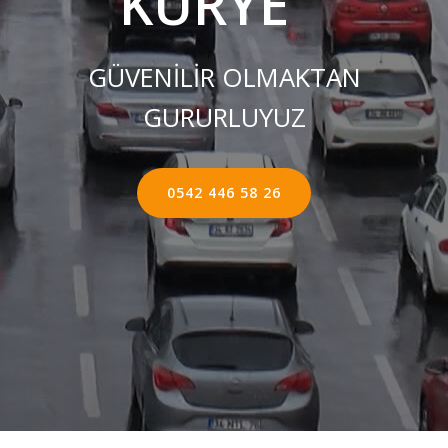
KURYE ''
GÜVENİLİR OLMAKTAN
GURURLUYUZ
0542 446 58 26