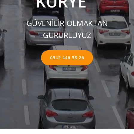
KURYE ''
GÜVENİLİR OLMAKTAN
GURURLUYUZ
0542 446 58 26