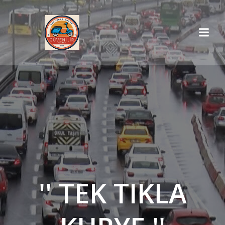
İçeriğe
geç
'' TEK TIKLA