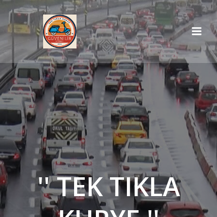
İçeriğe
geç
'' TEK TIKLA