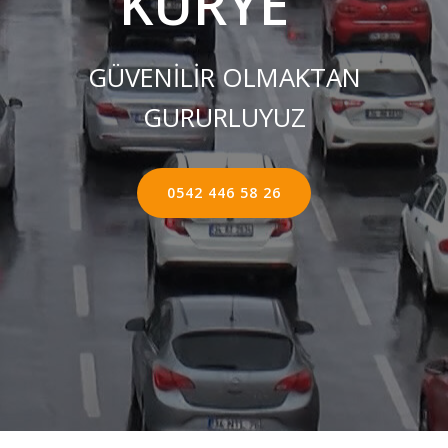
KURYE ''
GÜVENİLİR OLMAKTAN
GURURLUYUZ
0542 446 58 26