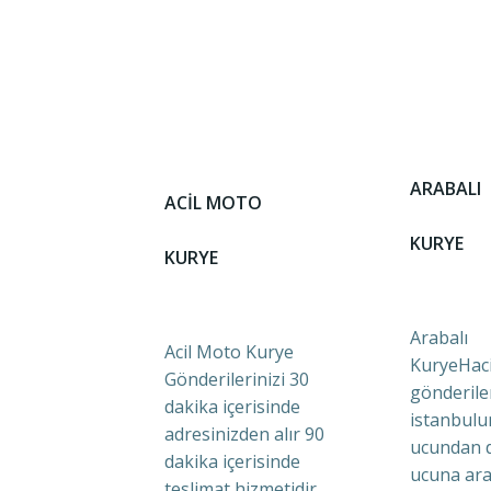
ARABALI
ACİL MOTO
KURYE
KURYE
Arabalı
Acil Moto Kurye
KuryeHaci
Gönderilerinizi 30
gönderile
dakika içerisinde
istanbulu
adresinizden alır 90
ucundan 
dakika içerisinde
ucuna ara
teslimat hizmetidir.