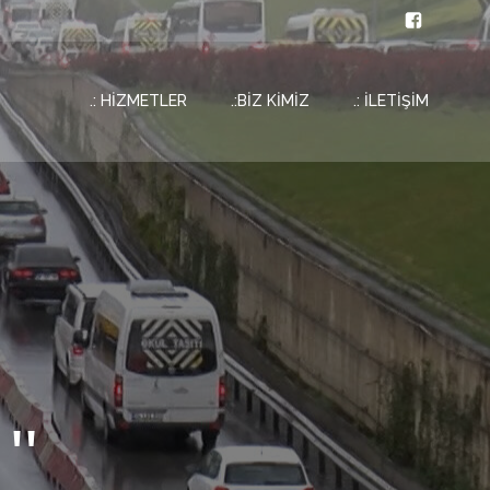
.: HİZMETLER
.:BİZ KİMİZ
.: İLETİŞİM
''