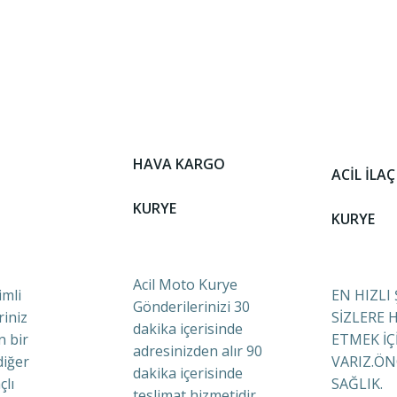
HAVA KARGO
ACİL İLAÇ
KURYE
KURYE
Acil Moto Kurye
mli
EN HIZLI
Gönderilerinizi 30
riniz
SİZLERE 
dakika içerisinde
n bir
ETMEK İÇ
adresinizden alır 90
diğer
VARIZ.ÖN
dakika içerisinde
çlı
SAĞLIK.
teslimat hizmetidir.