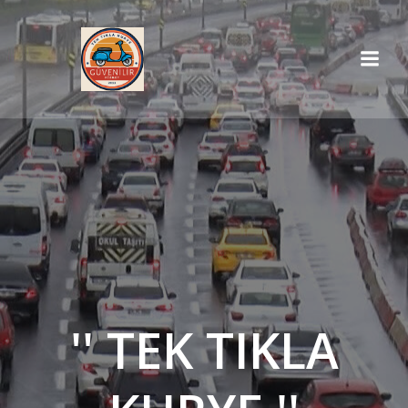
İçeriğe
geç
'' TEK TIKLA