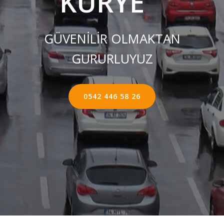
KURYE ''
GÜVENİLİR OLMAKTAN
GURURLUYUZ
0542 446 58 26