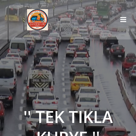
İçeriğe
geç
'' TEK TIKLA