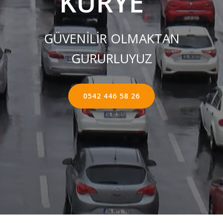
KURYE ''
GÜVENİLİR OLMAKTAN
GURURLUYUZ
0542 446 58 26