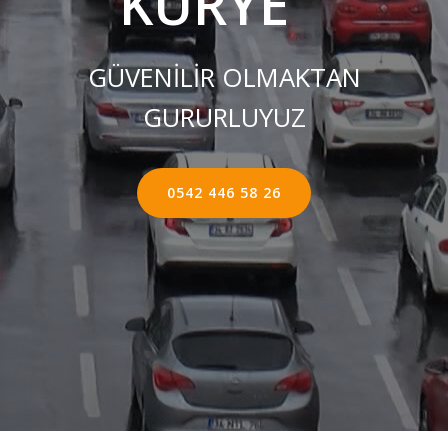
KURYE ''
GÜVENİLİR OLMAKTAN
GURURLUYUZ
0542 446 58 26