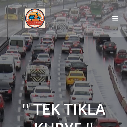
İçeriğe
geç
'' TEK TIKLA