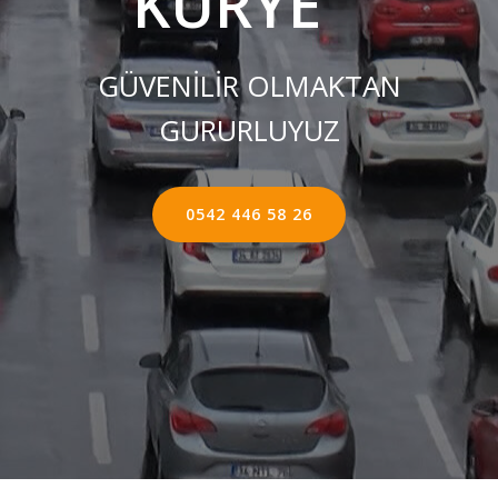
KURYE ''
GÜVENİLİR OLMAKTAN
GURURLUYUZ
0542 446 58 26