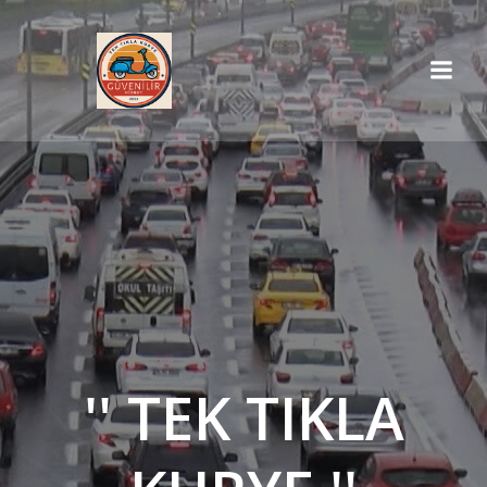
İçeriğe
geç
'' TEK TIKLA