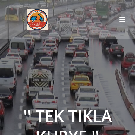
İçeriğe
geç
'' TEK TIKLA