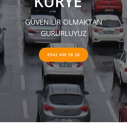
KURYE ''
GÜVENİLİR OLMAKTAN
GURURLUYUZ
0542 446 58 26