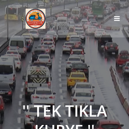
İçeriğe
geç
'' TEK TIKLA