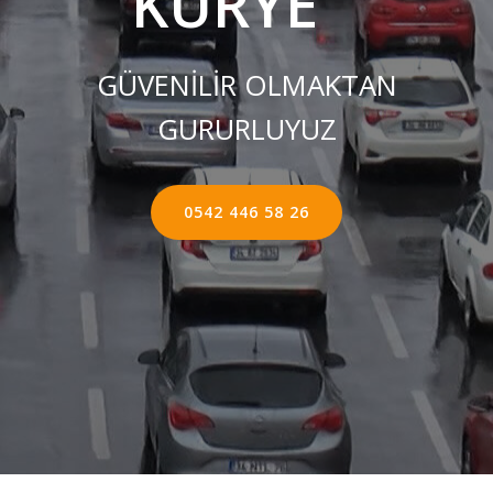
KURYE ''
GÜVENİLİR OLMAKTAN
GURURLUYUZ
0542 446 58 26